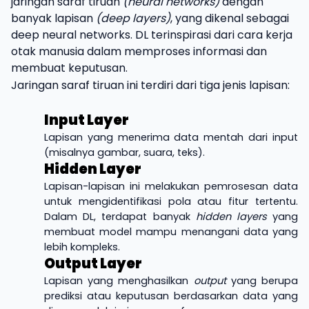
jaringan saraf tiruan
(neural networks)
dengan
banyak lapisan
(deep layers)
, yang dikenal sebagai
deep neural networks. DL terinspirasi dari cara kerja
otak manusia dalam memproses informasi dan
membuat keputusan.
Jaringan saraf tiruan ini terdiri dari tiga jenis lapisan:
Input Layer
Lapisan yang menerima data mentah dari input
(misalnya gambar, suara, teks).
Hidden Layer
Lapisan-lapisan ini melakukan pemrosesan data
untuk mengidentifikasi pola atau fitur tertentu.
Dalam DL, terdapat banyak
hidden layers
yang
membuat model mampu menangani data yang
lebih kompleks.
Output Layer
Lapisan yang menghasilkan
output
yang berupa
prediksi atau keputusan berdasarkan data yang