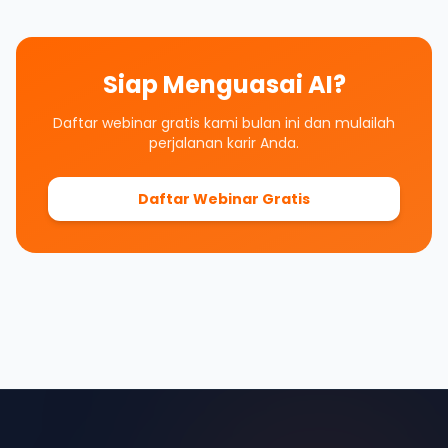
Siap Menguasai AI?
Daftar webinar gratis kami bulan ini dan mulailah
perjalanan karir Anda.
Daftar Webinar Gratis