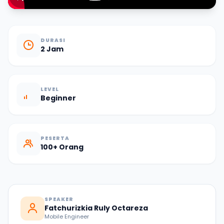
DURASI
2 Jam
LEVEL
Beginner
PESERTA
100+ Orang
SPEAKER
Fatchurizkia Ruly Octareza
Mobile Engineer