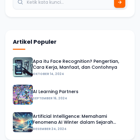
Artikel Populer
Apa itu Face Recognition? Pengertian,
Cara Kerja, Manfaat, dan Contohnya
OKTOBER 14, 2024
AI Learning Partners
SEPTEMBER 16, 2024
Artificial Intelligence: Memahami
Fenomena AI Winter dalam Sejarah
Perkembangannya
DESEMBER 24, 2024