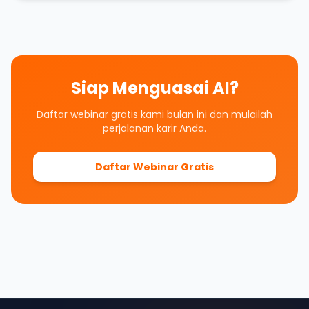
Siap Menguasai AI?
Daftar webinar gratis kami bulan ini dan mulailah
perjalanan karir Anda.
Daftar Webinar Gratis